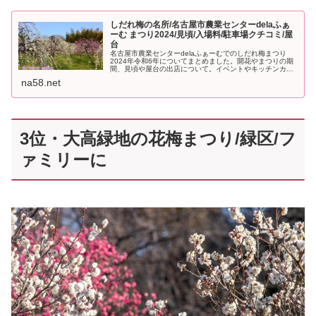
しだれ梅の名所/名古屋市農業センターdelaふぁ
ーむ まつり2024/見頃/入場料/駐車場クチコミ/屋
台
名古屋市農業センターdelaふぁーむでのしだれ梅まつり
2024年令和6年についてまとめました。開花やまつりの期
間、見頃や屋台の出店について。イベントやキッチンカー
情報。飲食店カフェが新しく。駐車場アクセス方法につい
na58.net
ても詳しく。
3位・大高緑地の花梅まつり/緑区/フ
ァミリーに