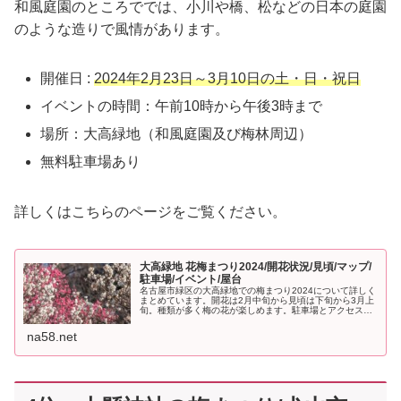
和風庭園のところででは、小川や橋、松などの日本の庭園
のような造りで風情があります。
開催日 :
2024年2月23日～3月10日の土・日・祝日
イベントの時間：午前10時から午後3時まで
場所：大高緑地（和風庭園及び梅林周辺）
無料駐車場あり
詳しくはこちらのページをご覧ください。
大高緑地 花梅まつり2024/開花状況/見頃/マップ/
駐車場/イベント/屋台
名古屋市緑区の大高緑地での梅まつり2024について詳しく
まとめています。開花は2月中旬から見頃は下旬から3月上
旬。種類が多く梅の花が楽しめます。駐車場とアクセス方
法、屋台やキッチンカーが出ます。イベントは体験型のも
のもあり、参加して楽しめます。
na58.net