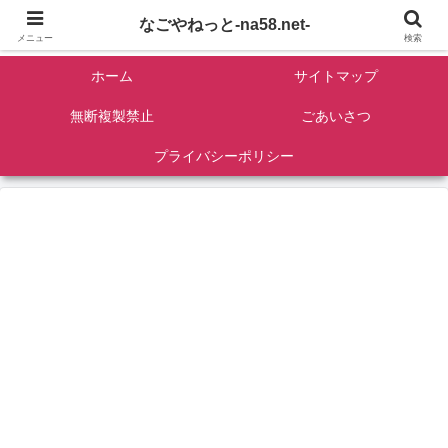
名古屋を中心に全国観光名所紹介/バンコンDIY/ゴロマル・よっちゃん夫婦のド
なごやねっと-na58.net-
ライブ温泉旅
メニュー
検索
ホーム
サイトマップ
無断複製禁止
ごあいさつ
プライバシーポリシー