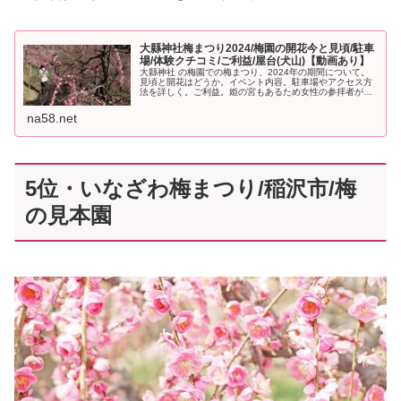
大縣神社梅まつり2024/梅園の開花今と見頃/駐車
場/体験クチコミ/ご利益/屋台(犬山)【動画あり】
大縣神社 の梅園での梅まつり、2024年の期間について。
見頃と開花はどうか。イベント内容。駐車場やアクセス方
法を詳しく。ご利益。姫の宮もあるため女性の参拝者がと
ても多い尾張國二宮です。【動画あり】
na58.net
5位・いなざわ梅まつり/稲沢市/梅
の見本園