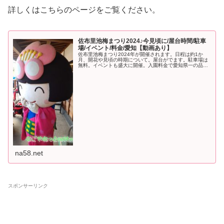
詳しくはこちらのページをご覧ください。
佐布里池梅まつり2024♪今見頃に/屋台時間/駐車
場/イベント/料金/愛知【動画あり】
佐布里池梅まつり2024年が開催されます。日程は約1か
月、開花や見頃の時期について。屋台がでます。駐車場は
無料。イベントも盛大に開催。入園料金で愛知県一の品種
のに開催6000本もの梅の花を広い公園で堪能できます。
na58.net
スポンサーリンク