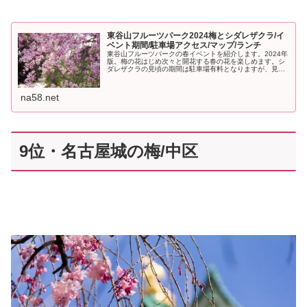
東谷山フルーツパーク2024梅とシダレザクラ/イ
ベント期間/駐車場アクセス/マップ/ランチ
東谷山フルーツパークの春イベントを紹介します。2024年
版。梅の花はじめ次々と開花する春の花を楽しめます。シ
ダレザクラの見頃の期間は駐車場有料となりますが、見事
な園内の散策とランチを楽しんでください。駐車場とアク
セス方法を詳しく。ランチと苺たっぷりのデザート新メニ
ューあり。
na58.net
9位・名古屋城の梅/中区