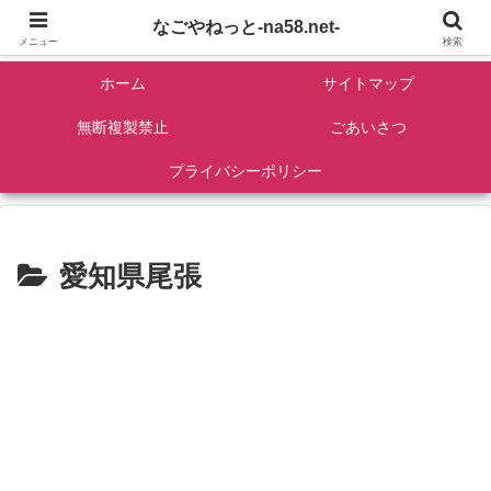
名古屋を中心に全国観光名所紹介/バンコンDIY/ゴロマル・よっちゃん夫婦のド
なごやねっと-na58.net-
ライブ温泉旅
メニュー
検索
ホーム
サイトマップ
無断複製禁止
ごあいさつ
プライバシーポリシー
愛知県尾張