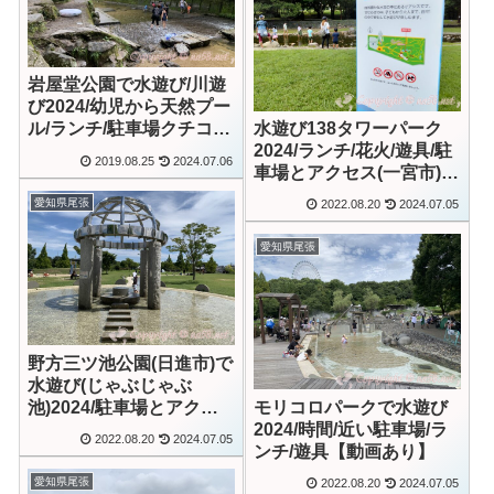
岩屋堂公園で水遊び/川遊
び2024/幼児から天然プー
水遊び138タワーパーク
ル/ランチ/駐車場クチコミ
2024/ランチ/花火/遊具/駐
【動画あり】
2019.08.25
2024.07.06
車場とアクセス(一宮市)
【動画あり】
愛知県尾張
2022.08.20
2024.07.05
愛知県尾張
野方三ツ池公園(日進市)で
水遊び(じゃぶじゃぶ
モリコロパークで水遊び
池)2024/駐車場とアクセ
2024/時間/近い駐車場/ラ
ス/幼児向き【動画あり】
2022.08.20
2024.07.05
ンチ/遊具【動画あり】
愛知県尾張
2022.08.20
2024.07.05