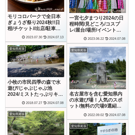
モリコロパークで全日本
一宮七夕まつり2024の日
ぎょうざ祭り2024秋!!日
程時間/見どころ/コスプ
程/チケット//出店/駐車場
レ/屋台/場所/イベント多
混雑
数
2023.07.30
2024.07.13
2023.06.22
2024.07.08
愛知県尾張
愛知県尾張
小牧の市民四季の森で水
遊び/じゃぶじゃぶ池
名古屋市を含む愛知県内
2024/ミストたっぷりキッ
の水遊び場！人気のスポ
チンカー/アクセス【動画
2018.07.27
2024.07.08
ット/無料の穴場9選紹
あり】
介！
愛知県尾張
2022.09.02
2024.07.08
愛知県尾張