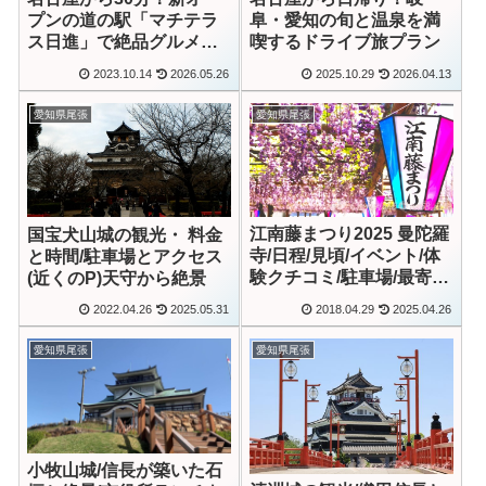
プンの道の駅「マチテラ
阜・愛知の旬と温泉を満
ス日進」で絶品グルメと
喫するドライブ旅プラン
周辺のディープな観光ス
2023.10.14
2026.05.26
2025.10.29
2026.04.13
ポットを満喫してきまし
た！
愛知県尾張
愛知県尾張
江南藤まつり2025 曼陀羅
国宝犬山城の観光・ 料金
寺/日程/見頃/イベント/体
と時間/駐車場とアクセス
験クチコミ/駐車場/最寄り
(近くのP)天守から絶景
駅(愛知)
2018.04.29
2025.04.26
2022.04.26
2025.05.31
愛知県尾張
愛知県尾張
小牧山城/信長が築いた石