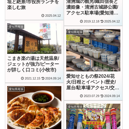
清洲城の観光/織田信長と
垣と絶景/市役所ランチを
濃姫像・清洲古城跡公園/
楽しむ旅
アクセス駐車場(愛知清須
2025.04.12
市)
2019.12.18
2025.04.12
愛知県尾張
愛知県尾張
こまき楽の湯は天然温泉/
ジェットが強力/ピーター
が詳しく口コミ(小牧市)
愛知せともの祭2024/花
2021.12.15
2024.09.14
火/日程とイベント/歴史/
屋台/駐車場アクセス/交通
愛知県尾張
規制
2023.07.29
2024.09.14
愛知県尾張