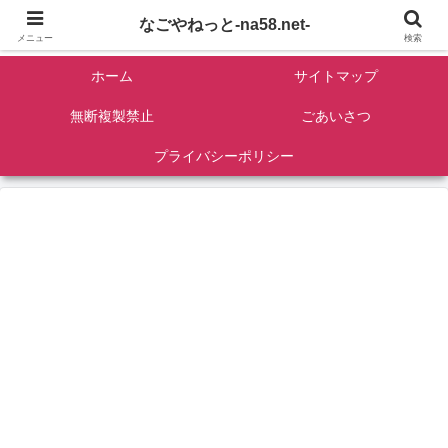
名古屋を中心に全国観光名所紹介/バンコンDIY/ゴロマル・よっちゃん夫婦のド
なごやねっと-na58.net-
ライブ温泉旅
メニュー
検索
ホーム
サイトマップ
無断複製禁止
ごあいさつ
プライバシーポリシー