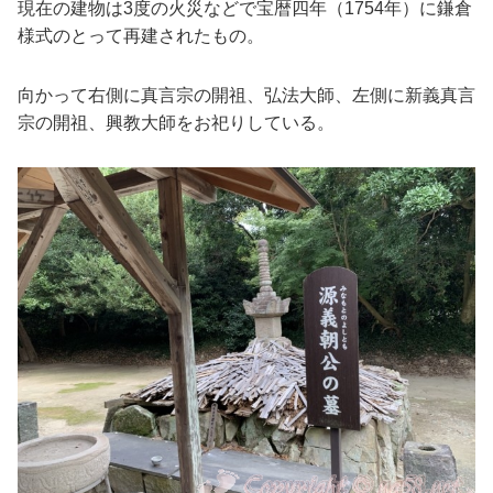
現在の建物は3度の火災などで宝暦四年（1754年）に鎌倉
様式のとって再建されたもの。
向かって右側に真言宗の開祖、弘法大師、左側に新義真言
宗の開祖、興教大師をお祀りしている。