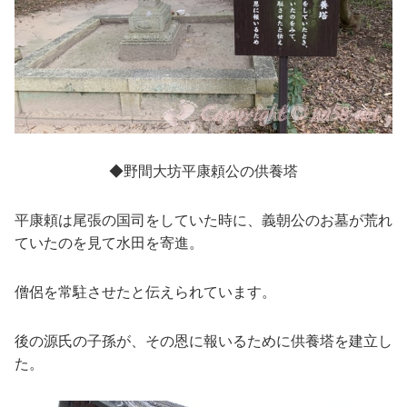
◆野間大坊平康頼公の供養塔
平康頼は尾張の国司をしていた時に、義朝公のお墓が荒れ
ていたのを見て水田を寄進。
僧侶を常駐させたと伝えられています。
後の源氏の子孫が、その恩に報いるために供養塔を建立し
た。