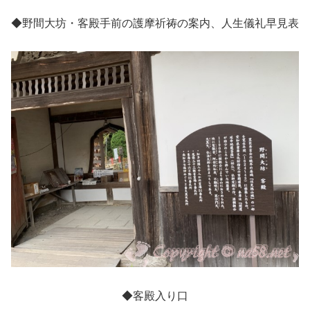
◆野間大坊・客殿手前の護摩祈祷の案内、人生儀礼早見表
◆客殿入り口