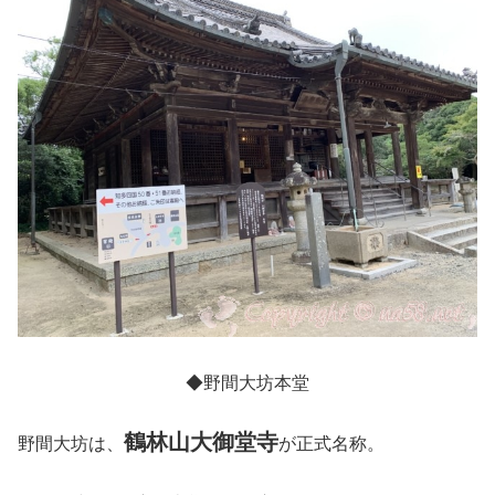
◆野間大坊本堂
鶴林山大御堂寺
野間大坊は、
が正式名称
。