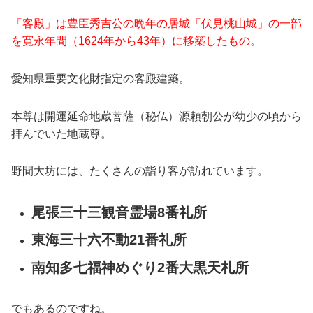
「客殿」は豊臣秀吉公の晩年の居城「伏見桃山城」の一部
を寛永年間（1624年から43年）に移築したもの。
愛知県重要文化財指定の客殿建築。
本尊は開運延命地蔵菩薩（秘仏）源頼朝公が幼少の頃から
拝んでいた地蔵尊。
野間大坊には、たくさんの詣り客が訪れています。
尾張三十三観音霊場8番礼所
東海三十六不動21番礼所
南知多七福神めぐり2番大黒天札所
でもあるのですね。