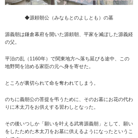
◆源頼朝公（みなもとのよしとも）の墓
源義朝は鎌倉幕府を開いた源頼朝、平家を滅ぼした源義経
の父。
平治の乱（1160年）で関東地方へ落ち延びる途中、この
地野間を治める家臣の元へ身を寄せた。
ところが裏切られて命を奪われてしまう。
のちに義朝公の菩提を弔うために、そのお墓にお花の代わ
りに木太刀をお供えする習わしとなった。
その後いつしか「願いを叶える武将源義朝」として、願い
をしたためた木太刀をお墓に供えるようになったというこ