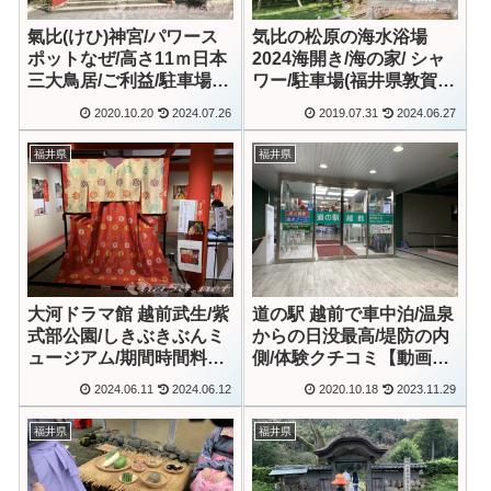
氣比(けひ)神宮/パワース
気比の松原の海水浴場
ポットなぜ/高さ11ｍ日本
2024海開き/海の家/ シャ
三大鳥居/ご利益/駐車場
ワー/駐車場(福井県敦賀
(福井県敦賀市)
市)【動画あり】
2020.10.20
2024.07.26
2019.07.31
2024.06.27
福井県
福井県
大河ドラマ館 越前武生/紫
道の駅 越前で車中泊/温泉
式部公園/しきぶきぶんミ
からの日没最高/堤防の内
ュージアム/期間時間料金/
側/体験クチコミ【動画あ
体験クチコミ【動画あ
り】
2024.06.11
2024.06.12
2020.10.18
2023.11.29
り】
福井県
福井県