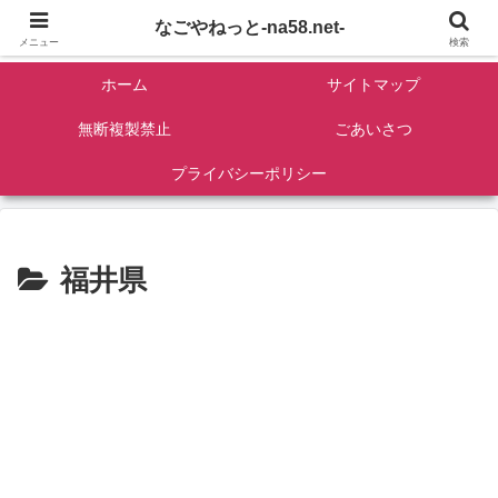
名古屋を中心に全国観光名所紹介/バンコンDIY/ゴロマル・よっちゃん夫婦のド
なごやねっと-na58.net-
ライブ温泉旅
メニュー
検索
ホーム
サイトマップ
無断複製禁止
ごあいさつ
プライバシーポリシー
福井県