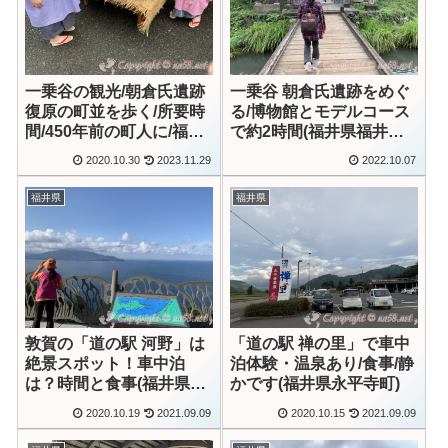
一乗谷の観光/朝倉氏遺跡
一乗谷 朝倉氏遺跡をめぐ
復原の町並を歩く/所要時
る/博物館とモデルコース
間/450年前の町人に/福井
で約2時間(福井県福井市)
市【動画あり】
【動画あり】
2020.10.30
2023.11.29
2022.10.07
福井県
福井県
敦賀の「道の駅 河野」は
「道の駅 禅の里」で車中
絶景スポット！車中泊
泊体験・温泉あり/食事/静
は？時間と食事(福井県南
かです(福井県永平寺町)
越前町)
2020.10.19
2021.09.09
2020.10.15
2021.09.09