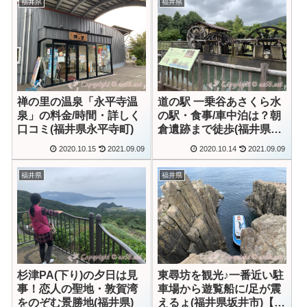
福井県
福井県
禅の里の温泉「永平寺温
道の駅 一乗谷あさくら水
泉」の料金/時間・詳しく
の駅・食事/車中泊は？朝
口コミ(福井県永平寺町)
倉遺跡まで徒歩(福井県福
井市)【動画あり】
2020.10.15
2021.09.09
2020.10.14
2021.09.09
福井県
福井県
杉津PA(下り)の夕日は見
東尋坊を観光♪一番近い駐
事！恋人の聖地・敦賀湾
車場から遊覧船に/足が震
をのぞむ景勝地(福井県)
えるょ(福井県坂井市)【動