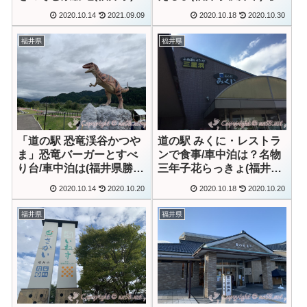
画あり】
2020.10.14
2021.09.09
2020.10.18
2020.10.30
福井県
福井県
「道の駅 恐竜渓谷かつや
道の駅 みくに・レストラ
ま」恐竜バーガーとすべ
ンで食事/車中泊は？名物
り台/車中泊は(福井県勝山
三年子花らっきょ(福井県
市)
坂井市)
2020.10.14
2020.10.20
2020.10.18
2020.10.20
福井県
福井県