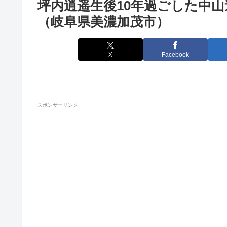
坪内逍遥生後10年過ごした中
（岐阜県美濃加茂市）
X
Facebook
スポンサーリンク