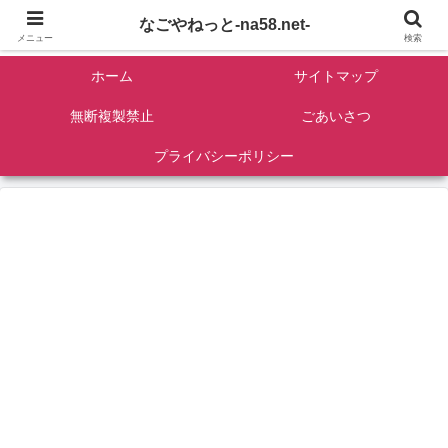
名古屋を中心に全国観光名所紹介/バンコンDIY/ゴロマル・よっちゃん夫婦のド
なごやねっと-na58.net-
ライブ温泉旅
メニュー
検索
ホーム
サイトマップ
無断複製禁止
ごあいさつ
プライバシーポリシー