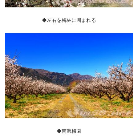
◆左右を梅林に囲まれる
◆南濃梅園