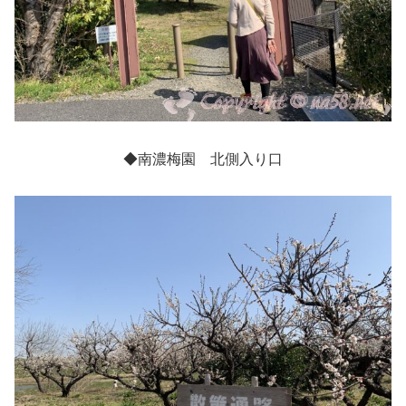
◆南濃梅園 北側入り口