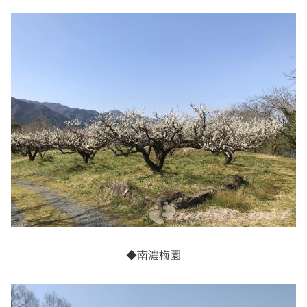
◆南濃梅園