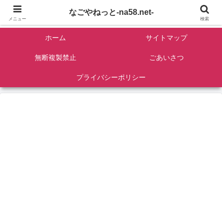
名古屋を中心に全国観光名所紹介/バンコンDIY/ゴロマル・よっちゃん夫婦のド
なごやねっと-na58.net-
ライブ温泉旅
メニュー
検索
ホーム
サイトマップ
無断複製禁止
ごあいさつ
プライバシーポリシー