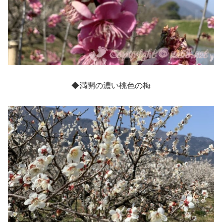
◆満開の濃い桃色の梅