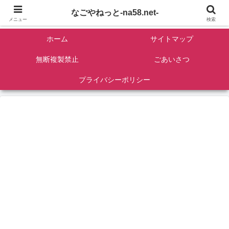
名古屋を中心に全国観光名所紹介/バンコンDIY/ゴロマル・よっちゃん夫婦のド
なごやねっと-na58.net-
ライブ温泉旅
メニュー
検索
ホーム
サイトマップ
無断複製禁止
ごあいさつ
プライバシーポリシー