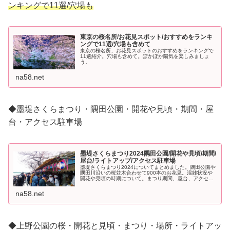
ンキングで11選/穴場も
東京の桜名所/お花見スポット/おすすめをランキ
ングで11選/穴場も含めて
東京の桜名所、お花見スポットのおすすめをランキングで
11選紹介。穴場も含めて。ぽかぽか陽気を楽しみましょ
う。
na58.net
◆墨堤さくらまつり・隅田公園・開花や見頃・期間・屋
台・アクセス駐車場
墨堤さくらまつり2024隅田公園/開花や見頃/期間/
屋台/ライトアップ/アクセス駐車場
墨堤さくらまつり2024についてまとめました。隅田公園や
隅田川沿いの桜並木合わせて900本のお花見。混雑状況や
開花や見頃の時期について。まつり期間、屋台、アクセス
方法や駐車場についても。ライトアップあり。
na58.net
◆上野公園の桜・開花と見頃・まつり・場所・ライトアッ