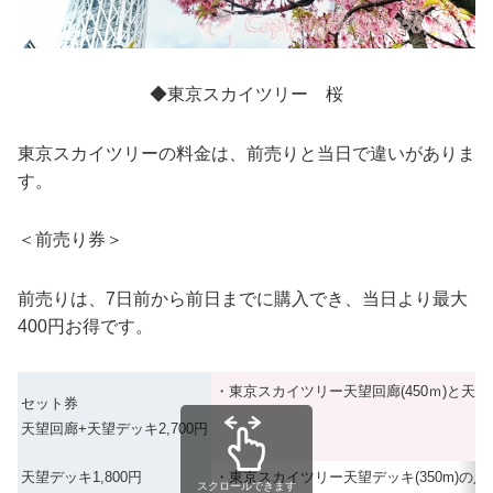
◆東京スカイツリー 桜
東京スカイツリーの料金は、前売りと当日で違いがありま
す。
＜前売り券＞
前売りは、7日前から前日までに購入でき、当日より最大
400円お得です。
・東京スカイツリー
天望回廊(450ｍ)
と
天望
セット券
天望回廊+天望デッキ
2,700
円
天望デッキ
1,800
円
・東京スカイツリー
天望デッキ(350m)
の入
スクロールできます