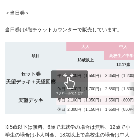
＜当日券＞
当日券は4階チケットカウンターで販売しています。
大人
中人
項目
高校生／中学生
18歳以上
12-17歳
セット券
平日
3,100円
（1,550円）
2,350円
（1,200円
天望デッキ
＋
天望回廊
休日
3,400円
（1,700円）
2,550円
（1,300円
スクロールできます
天望デッキ
平日
2,100円
（1,050円）
1,550円
（800円）
休日
2,300円
（1,150円）
1,650円
（850円）
※5歳以下は無料。6歳で未就学の場合は無料、12歳で小
学生の場合は小人料金、18歳以上で高校生の場合は中人