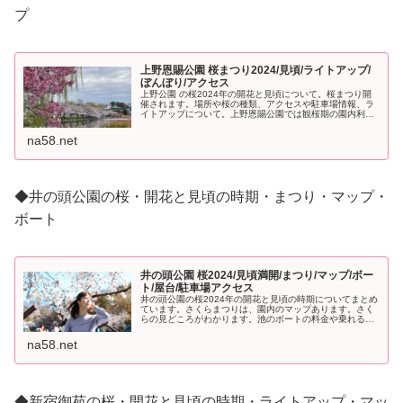
プ
上野恩賜公園 桜まつり2024/見頃/ライトアップ/
ぼんぼり/アクセス
上野公園 の桜2024年の開花と見頃について。桜まつり開
催されます。場所や桜の種類、アクセスや駐車場情報、ラ
イトアップについて。上野恩賜公園では観桜期の園内利用
についての案内がでました。
na58.net
◆井の頭公園の桜・開花と見頃の時期・まつり・マップ・
ボート
井の頭公園 桜2024/見頃満開/まつり/マップ/ボー
ト/屋台/駐車場アクセス
井の頭公園の桜2024年の開花と見頃の時期についてまとめ
ています。さくらまつりは、園内のマップあります。さく
らの見どころがわかります。池のボートの料金や乗れる人
数も。屋台、駐車場やアクセス方法についてもまとめて紹
介。
na58.net
◆新宿御苑の桜・開花と見頃の時期・ライトアップ・マッ