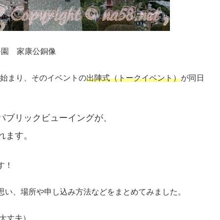
公園 家康公銅像
ら始まり、そのイベントの
出陣式（トークイベント）
が同日
パブリックビューイングが、
れます。
す！
思い、場所や申し込み方法などをまとめてみました。
大丈夫）。