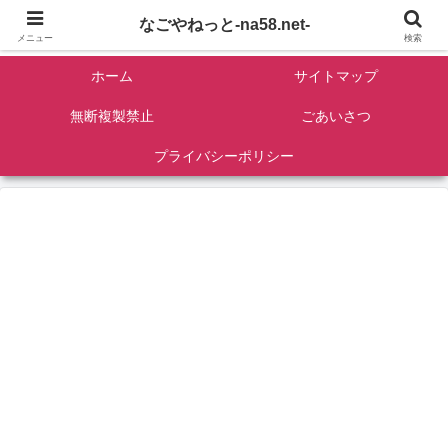
名古屋を中心に全国観光名所紹介/バンコンDIY/ゴロマル・よっちゃん夫婦のド
なごやねっと-na58.net-
ライブ温泉旅
メニュー
検索
ホーム
サイトマップ
無断複製禁止
ごあいさつ
プライバシーポリシー