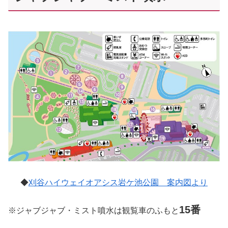
◆
刈谷ハイウェイオアシス岩ケ池公園 案内図より
15番
※ジャブジャブ・ミスト噴水は観覧車のふもと