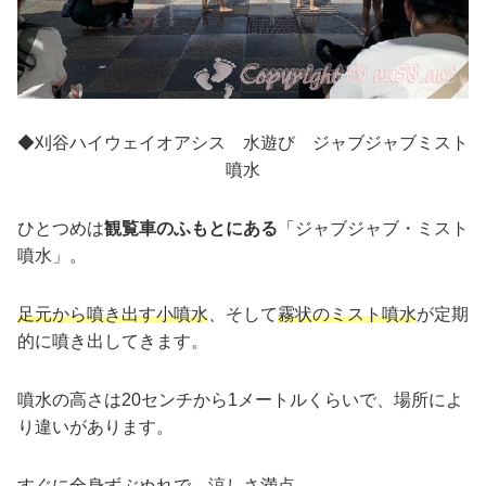
◆刈谷ハイウェイオアシス 水遊び ジャブジャブミスト
噴水
ひとつめは
観覧車のふもとにある
「ジャブジャブ・ミスト
噴水」。
足元から噴き出す小噴水
、そして
霧状のミスト噴水
が定期
的に噴き出してきます。
噴水の高さは20センチから1メートルくらいで、場所によ
り違いがあります。
すぐに全身ずぶぬれで、涼しさ満点。