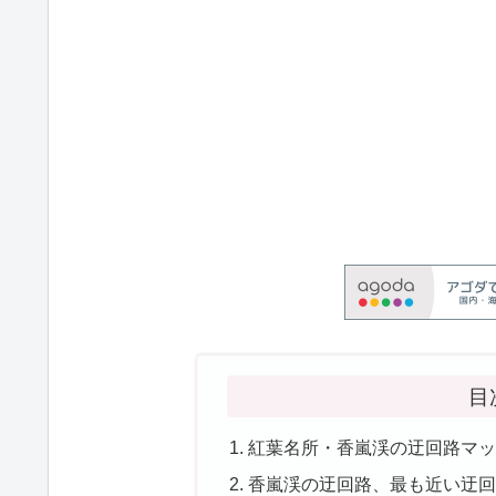
目
紅葉名所・香嵐渓の迂回路マッ
香嵐渓の迂回路、最も近い迂回