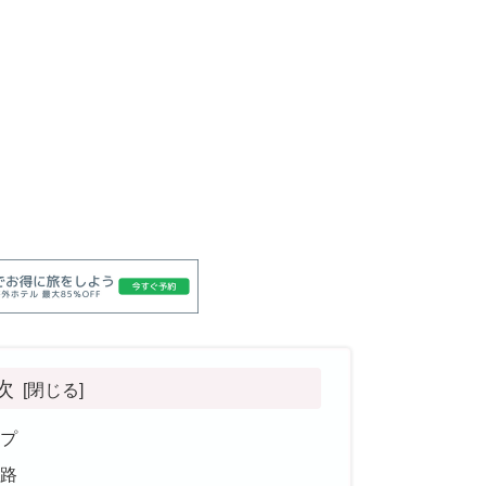
次
プ
路