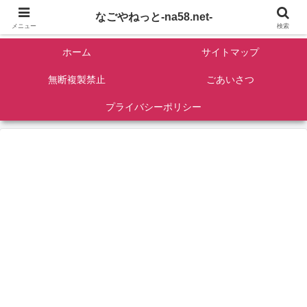
名古屋を中心に全国観光名所紹介/バンコンDIY/ゴロマル・よっちゃん夫婦のド
なごやねっと-na58.net-
ライブ温泉旅
メニュー
検索
ホーム
サイトマップ
無断複製禁止
ごあいさつ
プライバシーポリシー