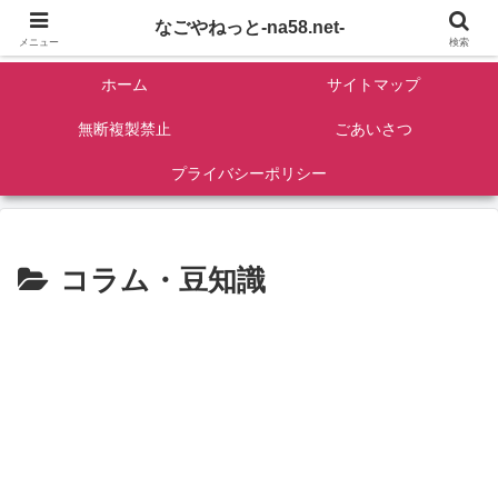
名古屋を中心に全国観光名所紹介/バンコンDIY/ゴロマル・よっちゃん夫婦のド
なごやねっと-na58.net-
ライブ温泉旅
メニュー
検索
ホーム
サイトマップ
無断複製禁止
ごあいさつ
プライバシーポリシー
コラム・豆知識