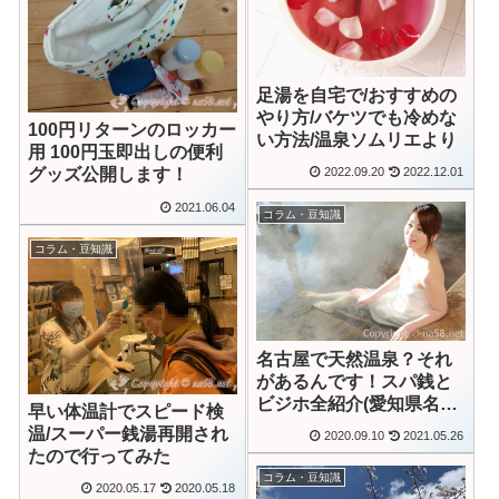
足湯を自宅で/おすすめの
やり方/バケツでも冷めな
100円リターンのロッカー
い方法/温泉ソムリエより
用 100円玉即出しの便利
2022.09.20
2022.12.01
グッズ公開します！
2021.06.04
コラム・豆知識
コラム・豆知識
名古屋で天然温泉？それ
があるんです！スパ銭と
ビジホ全紹介(愛知県名古
早い体温計でスピード検
屋市)
温/スーパー銭湯再開され
2020.09.10
2021.05.26
たので行ってみた
コラム・豆知識
2020.05.17
2020.05.18