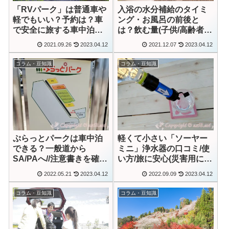
「RVパーク」は普通車や
入浴の水分補給のタイミ
軽でもいい？予約は？車
ング・お風呂の前後と
で安全に旅する車中泊フ
は？飲む量(子供/高齢者
ァン！
も)
2021.09.26
2023.04.12
2021.12.07
2023.04.12
コラム・豆知識
コラム・豆知識
ぷらっとパークは車中泊
軽くて小さい「ソーヤー
できる？一般道から
ミニ」浄水器の口コミ/使
SA/PAへ//注意書きを確認
い方/旅に安心(災害用に
(養老SA)
も)
2022.05.21
2023.04.12
2022.09.09
2023.04.12
コラム・豆知識
コラム・豆知識