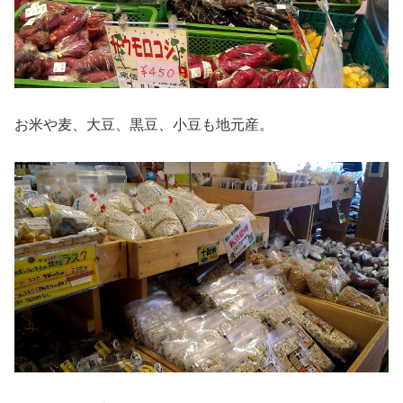
お米や麦、大豆、黒豆、小豆も地元産。