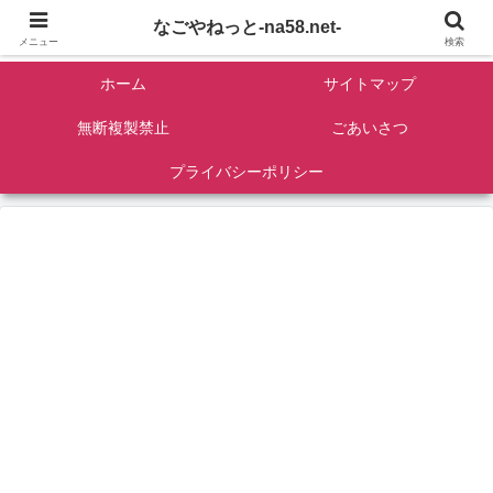
名古屋を中心に全国観光名所紹介/バンコンDIY/ゴロマル・よっちゃん夫婦のド
なごやねっと-na58.net-
ライブ温泉旅
メニュー
検索
ホーム
サイトマップ
無断複製禁止
ごあいさつ
プライバシーポリシー