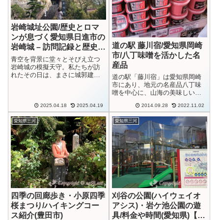
岩崎城址公園/歴史とロマ
ンが息づく愛知県日進市の
道の駅 藤川宿/愛知県岡崎
岩崎城 – 訪問記録と歴史探
市/八丁味噌を活かした名
訪
青空を背景に堂々とそびえ立つ
産品
岩崎城の模擬天守。私たちが訪
れたその日は、まさに城郭建築
道の駅「藤川宿」は愛知県岡崎
の美しさを引き立てる絶好の天
市にあり、地元の名産品八丁味
気でした。愛知県日進市に位置
噌を中心に、山海の美味しいも
するこの歴史的名所は、織豊期
のが数多く手にはいります。今
から戦国時代末期にかけての激
2025.04.18
2025.04.19
2014.09.28
2022.11.02
日は美味しいものを目当てに、
動の時代を物語る貴重な史跡と
道の駅「藤川宿」へ行ってきま
して、今も多くの...
愛知県三河
愛知県三河
した。愛知県岡崎市は徳川家康
が生まれた地であり、家康公誕
生にまつわる場所...
四季の回廊歩き・小原四季
刈谷の公園(ハイウェイオ
桜まつり/ハイキングコー
アシス)・岩ケ池公園の遊
ス紹介(豊田市)
具/料金や時間(愛知県)【動