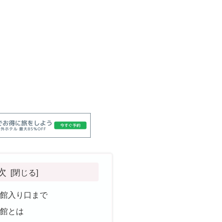
次
術館入り口まで
術館とは