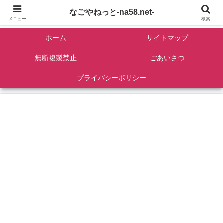
名古屋を中心に全国観光名所紹介/バンコンDIY/ゴロマル・よっちゃん夫婦のド
なごやねっと-na58.net-
ライブ温泉旅
メニュー
検索
ホーム
サイトマップ
無断複製禁止
ごあいさつ
プライバシーポリシー