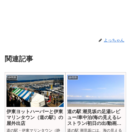
よっちゃん
関連記事
静岡県
静岡県
伊東ヨットハーバーと伊東
道の駅 潮見坂の足湯レビ
マリンタウン（道の駅）の
ュー/車中泊/海の見えるレ
屋外出店
ストラン/初日の出/動画あ
り
道の駅・伊東マリンタウン（静
道の駅 潮見坂には、海の見える