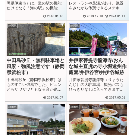
岡県伊東市）は、道の駅の機能
レストランや足湯があり、絶景
だけでなく「海の駅」の機能も
をみながら休憩できるステキな
併せ持つ、游びと癒やし満載の
道の駅です。車中泊について。
2016.01.16
2019.12.10
2024.01.11
スペースです。写真は海の玄関
初日の出をに訪れる人の多い人
としてのヨットハーバーと飲食
気のスポット。(静岡湖西市)動画
静岡県
静岡県
店の出店、休日だったので大勢
あり
のお客さんで賑わっていまし
た。道の駅には広大...
中田島砂丘・無料駐車場と
井伊家菩提寺龍潭寺/おん
風景・強風注意です（静岡
な城主直虎の寺小堀遠州作
県浜松市）
庭園/井伊谷宮/井伊谷城跡
中田島砂丘（静岡県浜松市）は
井伊家菩提寺龍潭寺（りょうた
ものすごい強風でした、ビュン
んじ）の大駐車場、観光バスも
ともザワザワともなる音が絶え
ひっきりなしに入ってきます。
ずします。近くの公園や砂浜で
自家用車は無料でした。龍潭寺
2017.01.07
2017.05.01
はお正月ということもあって、
の庭は小堀遠州作の素晴らしい
いくつもの凧が勢いよく空を泳
い庭園で有名です。大河ドラマ
静岡県
静岡県
いでいます。風が強いのはいつ
「おんな城主直虎」ののぼりが
ものことでしょう。付近には風
いたるところにたっていて、賑
力発電の巨大な風...
わっています。付...