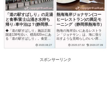
「道の駅すばしり」の足湯
熱海海岸ジョナサン(コー
と食事/富士山涌き水持ち
ヒーレストラン)の満足モ
帰り♪車中泊は？(静岡県小
ーニング（静岡県熱海市）
山町)【動画あり】
◆「道の駅すばしり」施設正面
熱海の海岸沿いにあるレストラ
国道138号沿い、標高820ｍにあ
ン「ジョナサン」は、海に張り
る「道の駅すばしり」。食堂の
出すような見晴らしのいい席が
テラス席から富士山の雄姿が見
自慢です。モーニングで利用し
2020.08.27
2020.07.02
2020.07.09
られ、足湯からも富士山を見な
ましたが内容にとても満足で
がらリフレッシュ。涌き水も好
す。サンビーチの入り口で北と
きなだけいただける、富士山の
東に大きな窓ガラスがあり、こ
恵み満載の道の駅がここです。
のあたりのお店では一番目につ
スポンサーリンク
この日は曇...
くお店。◆ジョナサ...