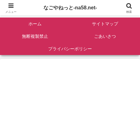
名古屋を中心に全国観光名所紹介/バンコンDIY/ゴロマル・よっちゃん夫婦のド
なごやねっと-na58.net-
ライブ温泉旅
メニュー
検索
ホーム
サイトマップ
無断複製禁止
ごあいさつ
プライバシーポリシー