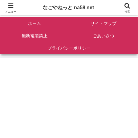
名古屋を中心に全国観光名所紹介/バンコンDIY/ゴロマル・よっちゃん夫婦のド
なごやねっと-na58.net-
ライブ温泉旅
メニュー
検索
ホーム
サイトマップ
無断複製禁止
ごあいさつ
プライバシーポリシー