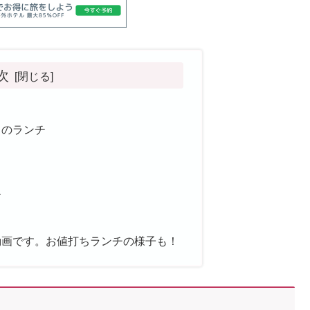
次
」のランチ
す
動画です。お値打ちランチの様子も！