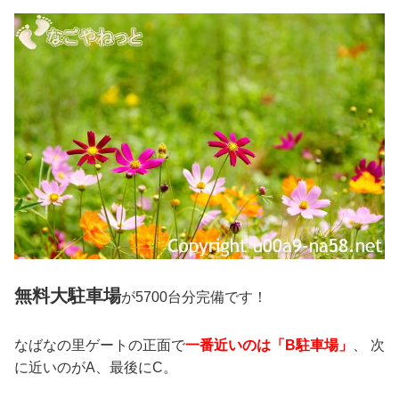
無料大駐車場
が5700台分完備です！
なばなの里ゲートの正面で
一番近いのは「B駐車場」
、 次
に近いのがA、最後にC。