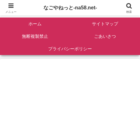
名古屋を中心に全国観光名所紹介/バンコンDIY/ゴロマル・よっちゃん夫婦のド
なごやねっと-na58.net-
ライブ温泉旅
メニュー
検索
ホーム
サイトマップ
無断複製禁止
ごあいさつ
プライバシーポリシー