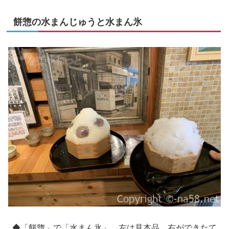
餅惣の水まんじゅうと水まん氷
◆「餅惣」で「水まん氷」、左は見本品、右ができたて