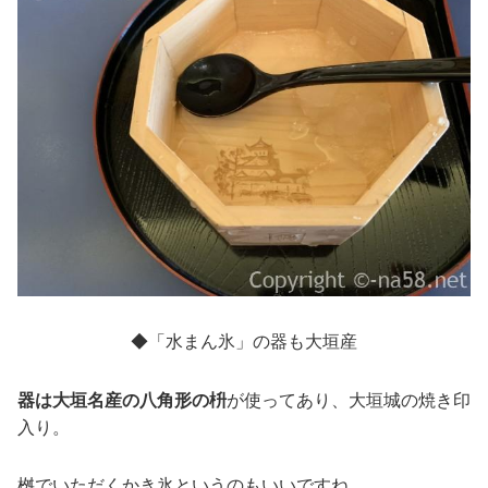
◆「水まん氷」の器も大垣産
器は大垣名産の八角形の枡
が使ってあり、大垣城の焼き印
入り。
桝でいただくかき氷というのもいいですね。