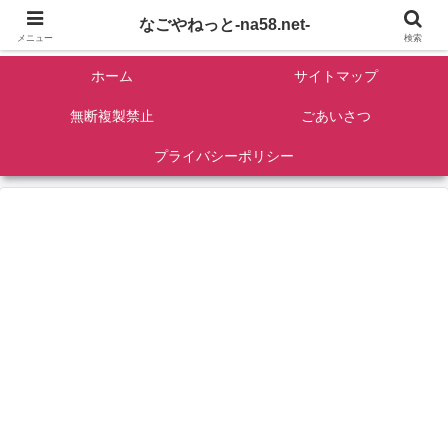
名古屋を中心に全国観光名所紹介/バンコンDIY/ゴロマル・よっちゃん夫婦のド
なごやねっと-na58.net-
ライブ温泉旅
メニュー
検索
ホーム
サイトマップ
無断複製禁止
ごあいさつ
プライバシーポリシー