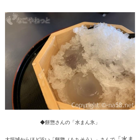
◆餅惣さんの「水まん氷」
「水ま
大垣城からほど近い「餅惣（もちそう）」さんで