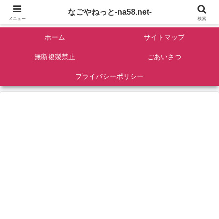
名古屋を中心に全国観光名所紹介/バンコンDIY/ゴロマル・よっちゃん夫婦のド
なごやねっと-na58.net-
ライブ温泉旅
メニュー
検索
ホーム
サイトマップ
無断複製禁止
ごあいさつ
プライバシーポリシー