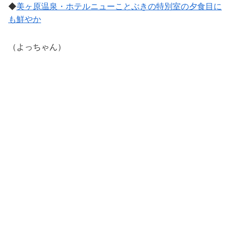
◆
美ヶ原温泉・ホテルニューことぶきの特別室の夕食目に
も鮮やか
（よっちゃん）