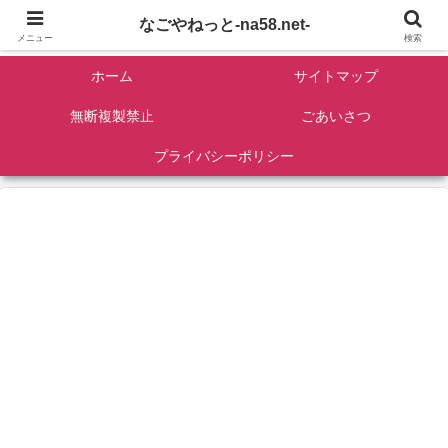
名古屋を中心に全国観光名所紹介/バンコンDIY/ゴロマル・よっちゃん夫婦のド
なごやねっと-na58.net-
ライブ温泉旅
メニュー
検索
ホーム
サイトマップ
無断複製禁止
ごあいさつ
プライバシーポリシー