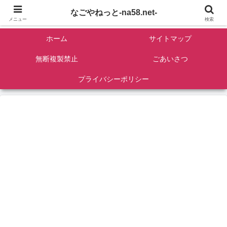
名古屋を中心に全国観光名所紹介/バンコンDIY/ゴロマル・よっちゃん夫婦のド
なごやねっと-na58.net-
ライブ温泉旅
メニュー
検索
ホーム
サイトマップ
無断複製禁止
ごあいさつ
プライバシーポリシー