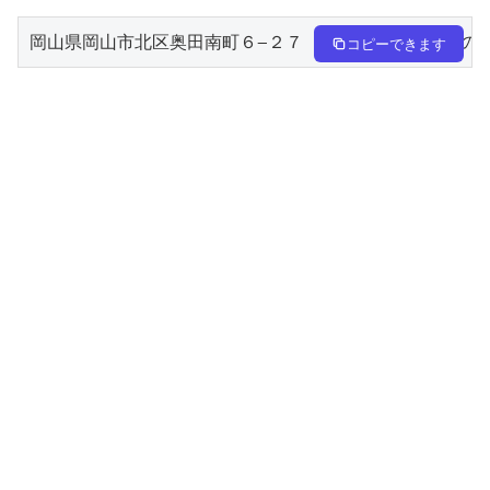
岡山県岡山市北区奥田南町６−２７　後楽温泉　ほのかの
コピーできます