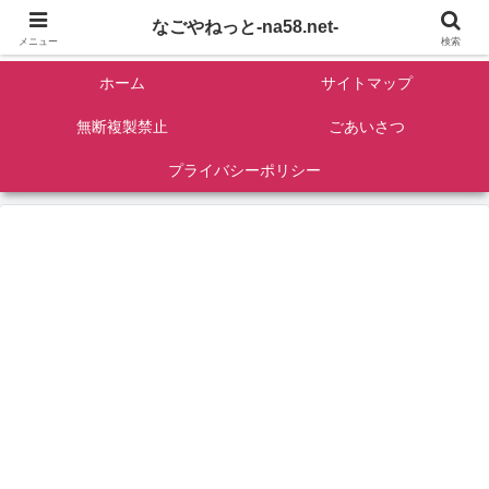
名古屋を中心に全国観光名所紹介/バンコンDIY/ゴロマル・よっちゃん夫婦のド
なごやねっと-na58.net-
ライブ温泉旅
メニュー
検索
ホーム
サイトマップ
無断複製禁止
ごあいさつ
プライバシーポリシー