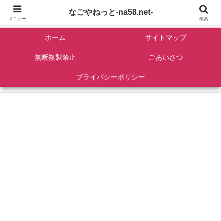
名古屋を中心に全国観光名所紹介/バンコンDIY/ゴロマル・よっちゃん夫婦のド
なごやねっと-na58.net-
ライブ温泉旅
メニュー
検索
ホーム
サイトマップ
無断複製禁止
ごあいさつ
プライバシーポリシー