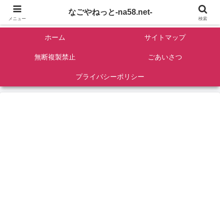
名古屋を中心に全国観光名所紹介/バンコンDIY/ゴロマル・よっちゃん夫婦のド
なごやねっと-na58.net-
ライブ温泉旅
メニュー
検索
ホーム
サイトマップ
無断複製禁止
ごあいさつ
プライバシーポリシー