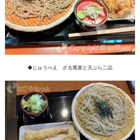
◆じゅうべえ ざる蕎麦と天ぷら二品