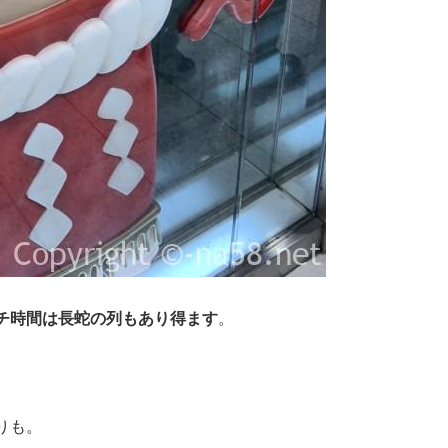
チ時間は長蛇の列もあり得ます
。
りも。