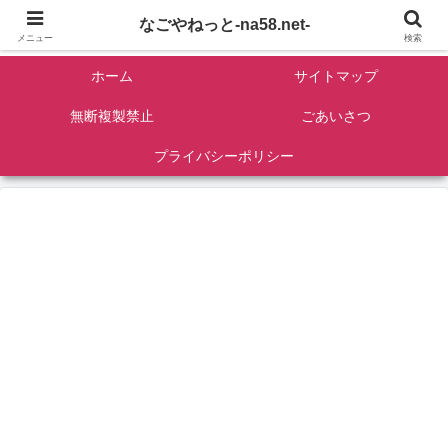
名古屋を中心に全国観光名所紹介/バンコンDIY/ゴロマル・よっちゃん夫婦のド
なごやねっと-na58.net-
ライブ温泉旅
メニュー
検索
ホーム
サイトマップ
無断複製禁止
ごあいさつ
プライバシーポリシー