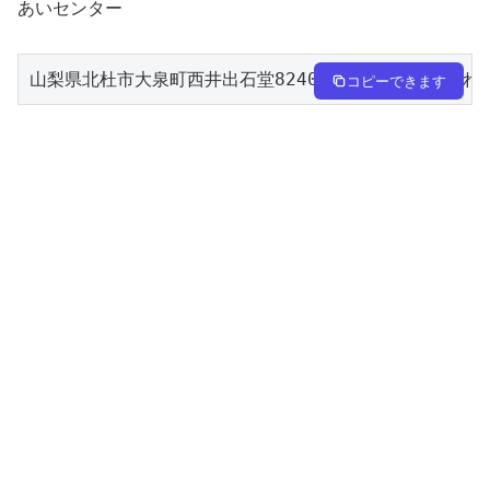
あいセンター
山梨県北杜市大泉町西井出石堂8240-1　八ヶ岳自然ふれ
コピーできます