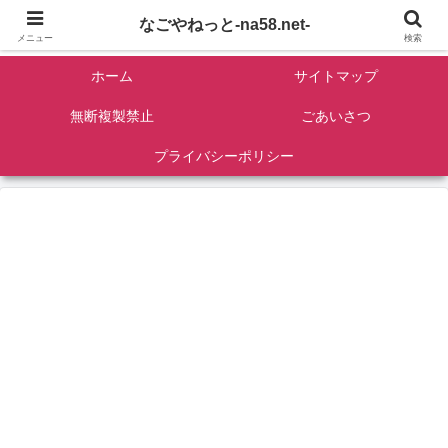
名古屋を中心に全国観光名所紹介/バンコンDIY/ゴロマル・よっちゃん夫婦のド
なごやねっと-na58.net-
ライブ温泉旅
メニュー
検索
ホーム
サイトマップ
無断複製禁止
ごあいさつ
プライバシーポリシー