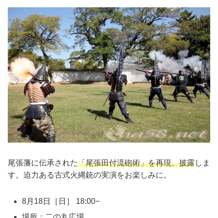
尾張藩に伝承された
「尾張田付流砲術」を再現、披露
しま
す。迫力ある古式火縄銃の実演をお楽しみに。
8月18日［日］ 18:00−
場所：二の丸広場