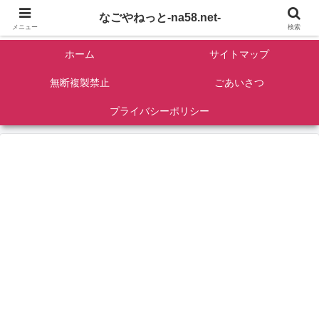
名古屋を中心に全国観光名所紹介/バンコンDIY/ゴロマル・よっちゃん夫婦のド
なごやねっと-na58.net-
ライブ温泉旅
メニュー
検索
ホーム
サイトマップ
無断複製禁止
ごあいさつ
プライバシーポリシー