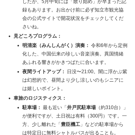
したが、5月中旬には「散り始め」が早まった記
録もあります。お出かけ前に必ず知立市観光協
会の公式サイトで開花状況をチェックしてくだ
さいね。
見どころプログラム：
明清楽（みんしんがく）演奏：
令和6年から定例
化した、中国伝来の珍しい音楽演奏。異国情緒
あふれる響きがかきつばたに合います。
夜間ライトアップ：
日没〜21:00。闇に浮かぶ紫
は幻想的で、昼間より少し涼しいのもシニアに
は嬉しいポイント。
車旅のロジスティクス：
駐車場：
最も近い「
井戸尻駐車場
（約310台）」
が便利ですが、土日祝は有料（300円）です。一
方、少し離れた「
豊臣機工
」などの駐車場から
は特定日に無料シャトルバスが出ることも。