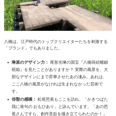
八橋は、江戸時代のトップクリエイターたちを刺激する
「ブランド」でもありました。
琳派のデザイン力：
尾形光琳の国宝『八橋蒔絵螺鈿
硯箱』を見たことがありますか？ 実際の風景を、大
胆なデザインにまで昇華させたあの凄み。あれは、
ここ八橋の風景がなければ生まれなかった芸術で
す。
俳聖の感嘆：
松尾芭蕉もここを訪れ、「かきつばた
我に発句の おもひあり」と詠んでいます。「あの芭
蕉さんですら、創作意欲を掻き立てられたのか！」