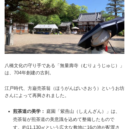
八橋文化の守り手である「無量壽寺（むりょうじゅじ）」
は、704年創建の古刹。
江戸時代、方巌売茶翁（ほうがんばいさおう）というお坊
さんによって再興されました。
煎茶道の美学：
庭園「紫燕山（しえんざん）」は、
売茶翁が煎茶道の美意識を込めて整備したもので
す。約11,130㎡という広大な敷地に16の池が配置さ