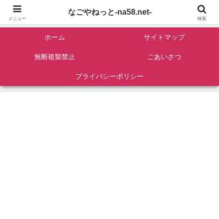
名古屋を中心に全国観光名所紹介/バンコンDIY/ゴロマル・よっちゃん夫婦のド
なごやねっと-na58.net-
ライブ温泉旅
メニュー
検索
ホーム
サイトマップ
無断複製禁止
ごあいさつ
プライバシーポリシー