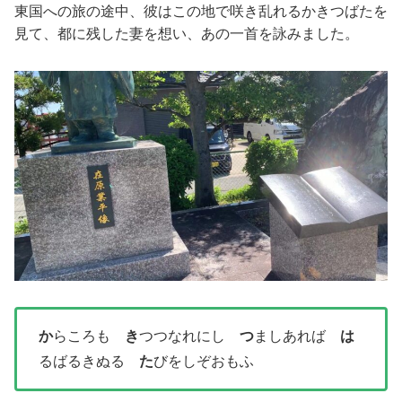
東国への旅の途中、彼はこの地で咲き乱れるかきつばたを
見て、都に残した妻を想い、あの一首を詠みました。
か
らころも
き
つつなれにし
つ
ましあれば
は
るばるきぬる
た
びをしぞおもふ