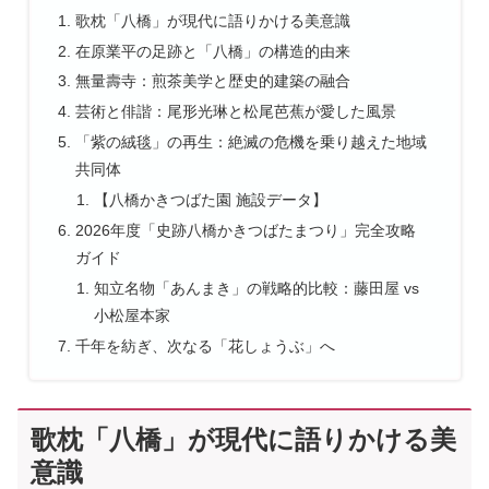
歌枕「八橋」が現代に語りかける美意識
在原業平の足跡と「八橋」の構造的由来
無量壽寺：煎茶美学と歴史的建築の融合
芸術と俳諧：尾形光琳と松尾芭蕉が愛した風景
「紫の絨毯」の再生：絶滅の危機を乗り越えた地域
共同体
【八橋かきつばた園 施設データ】
2026年度「史跡八橋かきつばたまつり」完全攻略
ガイド
知立名物「あんまき」の戦略的比較：藤田屋 vs
小松屋本家
千年を紡ぎ、次なる「花しょうぶ」へ
歌枕「八橋」が現代に語りかける美
意識