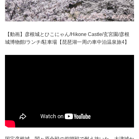
【動画】彦根城とひこにゃん/Hikone Castle/玄宮園/彦根
城博物館/ランチ/駐車場【琵琶湖一周の車中泊温泉旅4】
国宝彦根城、関ヶ原合戦の前哨戦で耐え抜いた、大津城か