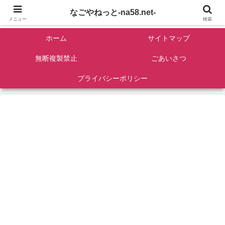
名古屋を中心に全国観光名所紹介/バンコンDIY/ゴロマル・よっちゃん夫婦のド
なごやねっと-na58.net-
ライブ温泉旅
メニュー
検索
ホーム
サイトマップ
無断複製禁止
ごあいさつ
プライバシーポリシー