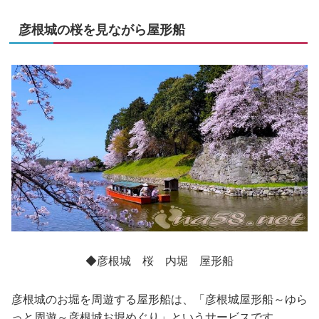
彦根城の桜を見ながら屋形船
◆彦根城 桜 内堀 屋形船
彦根城のお堀を周遊する屋形船は、「彦根城屋形船～ゆら
っと周遊～彦根城お堀めぐり」というサービスです。