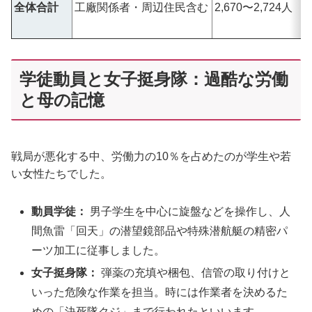
全体合計
工廠関係者・周辺住民含む
2,670〜2,724人
学徒動員と女子挺身隊：過酷な労働
と母の記憶
戦局が悪化する中、労働力の10％を占めたのが学生や若
い女性たちでした。
動員学徒：
男子学生を中心に旋盤などを操作し、人
間魚雷「回天」の潜望鏡部品や特殊潜航艇の精密パ
ーツ加工に従事しました。
女子挺身隊：
弾薬の充填や梱包、信管の取り付けと
いった危険な作業を担当。時には作業者を決めるた
めの「決死隊クジ」まで行われたといいます。