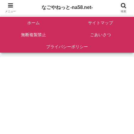
名古屋を中心に全国観光名所紹介/バンコンDIY/ゴロマル・よっちゃん夫婦のド
なごやねっと-na58.net-
ライブ温泉旅
メニュー
検索
ホーム
サイトマップ
無断複製禁止
ごあいさつ
プライバシーポリシー