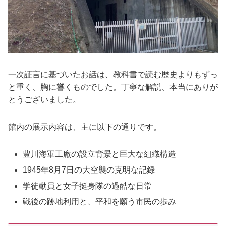
一次証言に基づいたお話は、教科書で読む歴史よりもずっ
と重く、胸に響くものでした。丁寧な解説、本当にありが
とうございました。
館内の展示内容は、主に以下の通りです。
豊川海軍工廠の設立背景と巨大な組織構造
1945年8月7日の大空襲の克明な記録
学徒動員と女子挺身隊の過酷な日常
戦後の跡地利用と、平和を願う市民の歩み