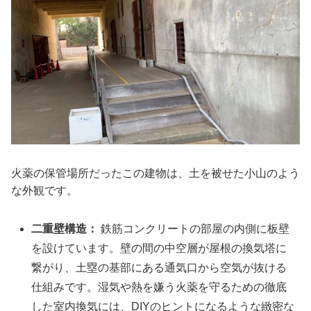
火薬の保管場所だったこの建物は、土を被せた小山のよう
な外観です。
二重壁構造：
鉄筋コンクリートの部屋の内側に板壁
を設けています。壁の間の中空層が屋根の換気塔に
繋がり、土塁の基部にある通気口から空気が抜ける
仕組みです。湿気や熱を嫌う火薬を守るための徹底
した室内換気には、DIYのヒントになるような緻密な