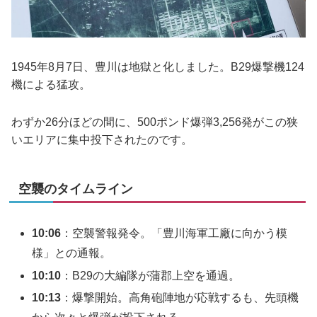
1945年8月7日、豊川は地獄と化しました。B29爆撃機124
機による猛攻。
わずか26分ほどの間に、500ポンド爆弾3,256発がこの狭
いエリアに集中投下されたのです。
空襲のタイムライン
10:06
：空襲警報発令。「豊川海軍工廠に向かう模
様」との通報。
10:10
：B29の大編隊が蒲郡上空を通過。
10:13
：爆撃開始。高角砲陣地が応戦するも、先頭機