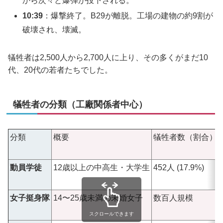
から次々と爆弾が投下される。
10:39
：爆撃終了。B29が離脱。工場の建物の約9割が
破壊され、壊滅。
犠牲者は2,500人から2,700人に上り、その多くがまだ10
代、20代の若者たちでした。
犠牲者の分類（工廠関係者中心）
分類
概要
犠牲者数（割合）
動員学徒
12歳以上の中高生・大学生
452人 (17.9%)
女子挺身隊
14〜25歳未満の未婚女子
数百人規模
スクロールできます