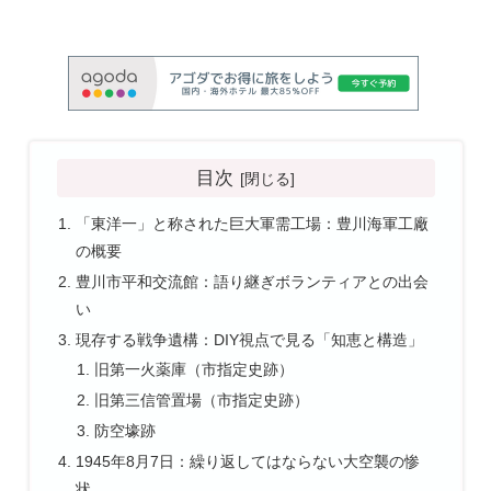
目次
「東洋一」と称された巨大軍需工場：豊川海軍工廠
の概要
豊川市平和交流館：語り継ぎボランティアとの出会
い
現存する戦争遺構：DIY視点で見る「知恵と構造」
旧第一火薬庫（市指定史跡）
旧第三信管置場（市指定史跡）
防空壕跡
1945年8月7日：繰り返してはならない大空襲の惨
状