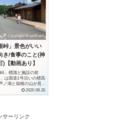
根峠」景色がいい
き/食事のこと(神
町)【動画あり】
峠」標識と施設の前
」は国道1号沿いの標高
、芦ノ湖と箱根の山が見渡
です！箱根を中心とす
2020.08.26
手もでき、名所めぐり
道の駅です。車中泊で
はどんなものがある...
ンサーリンク