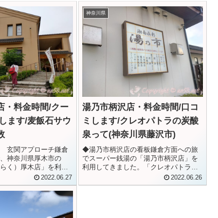
神奈川県
店・料金時間/クー
湯乃市柄沢店・料金時間/口コ
します/麦飯石サウ
ミします/クレオパトラの炭酸
数
泉って(神奈川県藤沢市)
 玄関アプローチ鎌倉
◆湯乃市柄沢店の看板鎌倉方面への旅
、神奈川県厚木市の
でスーパー銭湯の「湯乃市柄沢店」を
らく）厚木店」を利用
利用してきました。「クレオパトラの
天然温泉に麦飯石のサ
炭酸泉」に興味をひかれて、じっくり
2022.06.27
2022.06.26
ゆったり過ごせます。
堪能してきました。すっかり疲れがと
多く、まったり贅沢に
れて気分爽快に。料金や時間、お風呂
いですね。体験した口
の種類、サウナなどを口コミします。
湯...