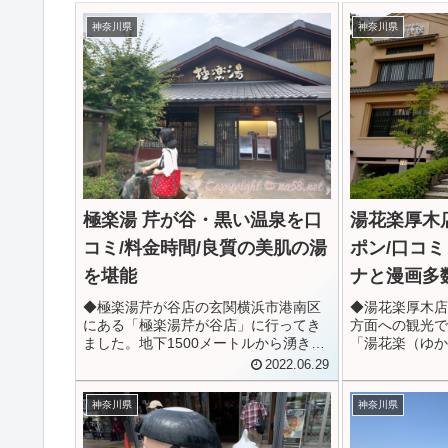
神奈川県
神奈川県
極楽湯 芹が谷・黒い温泉を口
湯花楽厚木
コミ/料金時間/良質の美肌の湯
ポン/口コミ
を堪能
ナと漫画多
◆極楽湯芹が谷店の玄関横浜市港南区
◆湯花楽厚木店
にある「極楽湯芹が谷店」に行ってき
方面への観光で
ました。地下1500メートルから湧き出
「湯花楽（ゆか
る湯は、黒っぽく弱アルカリ性の温泉
してきました。
2022.06.29
です。本格的な天然温泉に入れるとは
ウナ、館内着で
知らず、なんだか得した気分でまった
マンガや雑誌が
神奈川県
神奈川県
りしてきました。露天風呂の種類も...
というときにい
コミ...