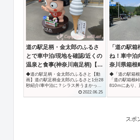
道の駅足柄・金太郎のふるさ
「道の駅箱
とで車中泊/現地を確認/近くの
ね！車中泊向
温泉と食事(神奈川南足柄)【動
奈川県箱根
画あり】
◆道の駅足柄・金太郎のふるさと【動
◆「道の駅箱根
画】道の駅足柄金太郎のふるさと1分28
「道の駅箱根峠
秒紹介/車中泊に？シラス丼うまかっ
810ｍにあり
た！「道の駅足柄・金太郎のふるさ
せる景色は最高
2022.06.25
と」は南足柄市にある、神奈川県で４
る観光情報の入
番目の「道の駅」。2020年6月にオー
の拠点にしたい
プンしたばかりで設備も最新、お...
きそうか、食事
スポ