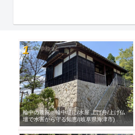
輪中の農家：輪中堤に/水屋 上げ舟/上げ仏
壇で水害から守る知恵/(岐阜県海津市)