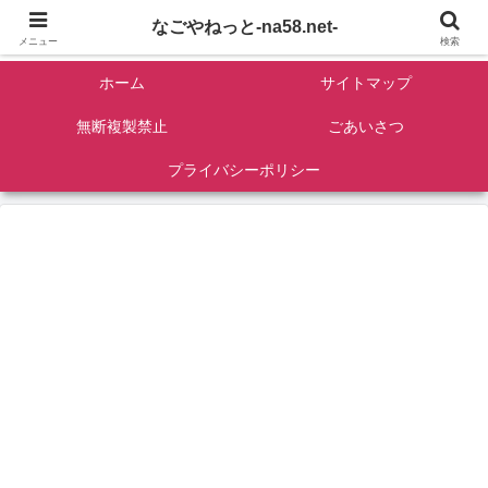
名古屋を中心に全国観光名所紹介/バンコンDIY/ゴロマル・よっちゃん夫婦のド
なごやねっと-na58.net-
ライブ温泉旅
メニュー
検索
ホーム
サイトマップ
無断複製禁止
ごあいさつ
プライバシーポリシー